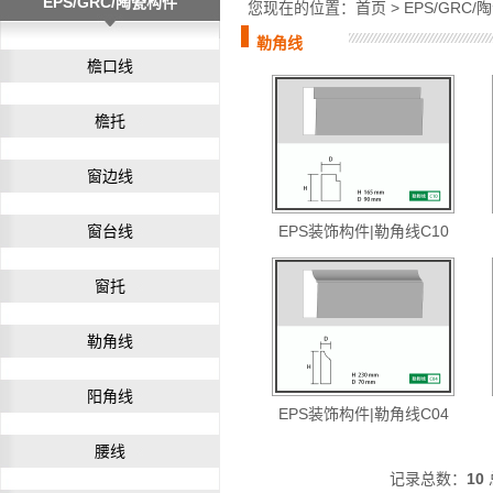
EPS/GRC/陶瓷构件
您现在的位置：
首页
>
EPS/GRC
勒角线
檐口线
檐托
窗边线
窗台线
EPS装饰构件|勒角线C10
窗托
勒角线
阳角线
EPS装饰构件|勒角线C04
腰线
记录总数：
10