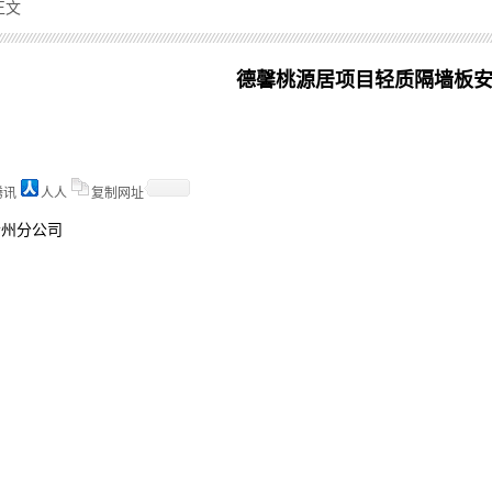
正文
德馨桃源居项目轻质隔墙板
腾讯
人人
复制网址
贵州分公司