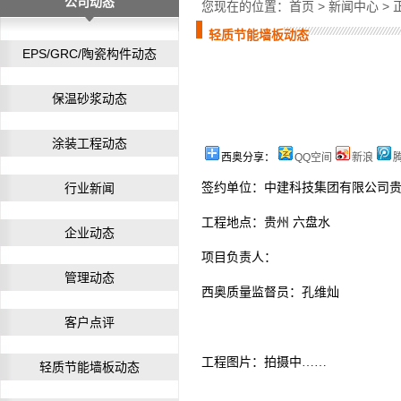
公司动态
您现在的位置：
首页
>
新闻中心
> 
轻质节能墙板动态
EPS/GRC/陶瓷构件动态
保温砂浆动态
涂装工程动态
西奥分享：
QQ空间
新浪
行业新闻
签约单位：中建科技集团有限公司
工程地点：贵州 六盘水
企业动态
项目负责人：
管理动态
西奥质量监督员：孔维灿
客户点评
工程图片：
拍摄中
……
轻质节能墙板动态